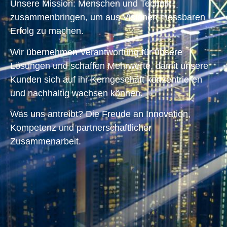
Unsere Mission: Menschen und Technik
zusammenbringen, um aus Visionen messbaren
Erfolg zu machen.
Wir übernehmen Verantwortung für unsere
Lösungen und schaffen Mehrwerte, damit unsere
Kunden sich auf ihr Kerngeschäft konzentrieren
und nachhaltig wachsen können.
Was uns antreibt? Die Freude an Innovation,
Kompetenz und partnerschaftlicher
Zusammenarbeit.