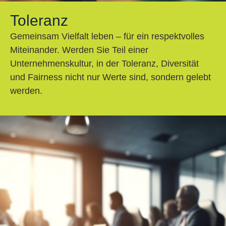
Toleranz
Gemeinsam Vielfalt leben – für ein respektvolles
Miteinander. Werden Sie Teil einer
Unternehmenskultur, in der Toleranz, Diversität
und Fairness nicht nur Werte sind, sondern gelebt
werden.