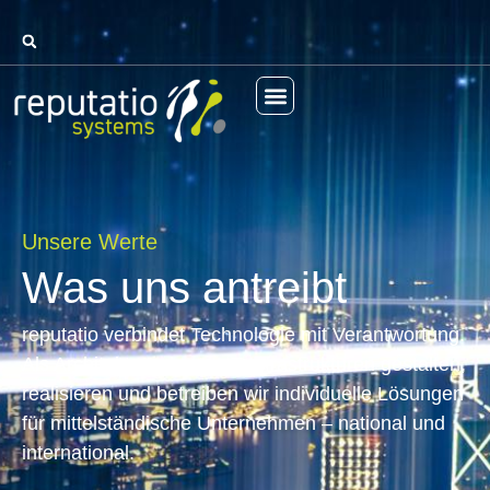
Unsere Werte
Was uns antreibt
reputatio verbindet Technologie mit Verantwortung.
Als Architekt moderner IT-Infrastrukturen gestalten,
realisieren und betreiben wir individuelle Lösungen
für mittelständische Unternehmen – national und
international.