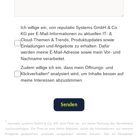
Ich willige ein, von reputatio Systems GmbH & Co.
KG per E-Mail-Informationen zu aktuellen IT- &
Cloud-Themen & Trends, Produktupdates sowie
Einladungen und Angebote zu erhalten. Dafür
werden meine E-Mail-Adresse sowie mein Vor- und
Nachname verarbeitet.
Zudem willige ich ein, dass mein Öffnungs- und
Klickverhalten* analysiert wird, um Inhalte besser auf
meine Interessen abzustimmen.
Senden
*
reputatio systems GmbH & Co. KG setzt Pixel ein, um meine Nutzung des Newsletters
nachzuverfolgen. Ein Pixel ist eine kleine Bilddatei, durch die Informationen auf meinem
Endgerät gespeichert und/oder ausgelesen werden können. Der im Newsletter