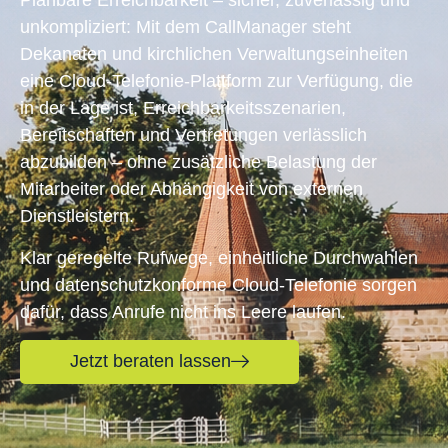
Planbare Erreichbarkeit – sicher, zuverlässig und
unkompliziert: Mit dem CallManager steht
Dekanaten und kirchlichen Verwaltungseinheiten
eine Cloud-Telefonie-Plattform zur Verfügung, die
in der Lage ist, Erreichbarkeitsszenarien,
Bereitschaften und Vertretungen verlässlich
abzubilden – ohne zusätzliche Belastung der
Mitarbeiter oder Abhängigkeit von externen
Dienstleistern.
Klar geregelte Rufwege, einheitliche Durchwahlen
und datenschutzkonforme Cloud-Telefonie sorgen
dafür, dass Anrufe nicht ins Leere laufen.
Jetzt beraten lassen