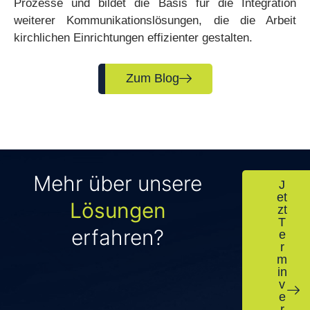
Prozesse und bildet die Basis für die Integration
weiterer Kommunikationslösungen, die die Arbeit
kirchlichen Einrichtungen effizienter gestalten.
Zum Blog
Mehr über unsere
J
et
Lösungen
zt
T
erfahren?
e
r
m
in
v
e
r