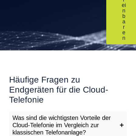
ei
n
b
a
r
e
n
Häufige Fragen zu
Endgeräten für die Cloud-
Telefonie
Was sind die wichtigsten Vorteile der
Cloud-Telefonie im Vergleich zur
klassischen Telefonanlage?